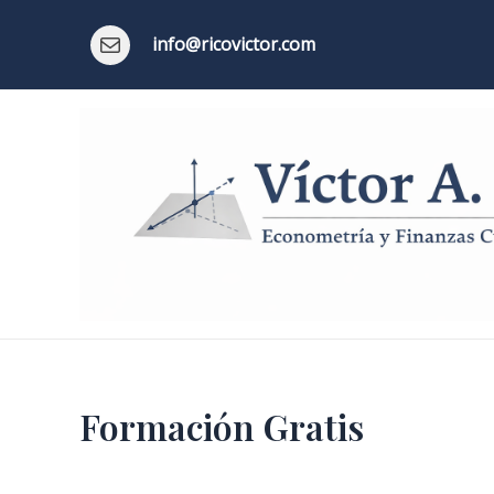
Ir
al
info@ricovictor.com
contenido
Formación Gratis