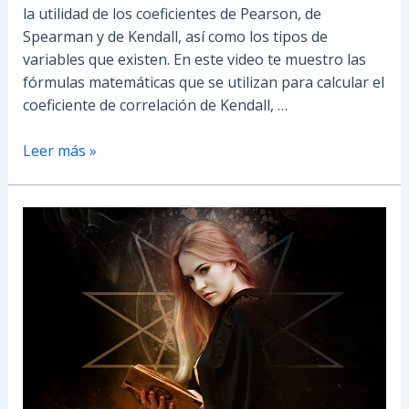
la utilidad de los coeficientes de Pearson, de
Spearman y de Kendall, así como los tipos de
variables que existen. En este video te muestro las
fórmulas matemáticas que se utilizan para calcular el
coeficiente de correlación de Kendall, …
Leer más »
Coeficientes
de
Correlación
de
Pearson
y
de
Spearman
para