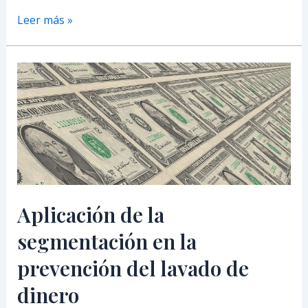
Leer más »
Aplicación
de
la
segmentación
en
la
prevención
del
lavado
Aplicación de la
de
segmentación en la
dinero
prevención del lavado de
dinero