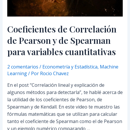
variables
cuantitativas
Coeficientes de Correlación
de Pearson y de Spearman
para variables cuantitativas
2 comentarios
/
Econometría y Estadística
,
Machine
Learning
/ Por
Rocio Chavez
En el post “Correlación lineal y explicación de
algunos métodos para detectarla”, te hablé acerca de
la utilidad de los coeficientes de Pearson, de
Spearman y de Kendall. En este video te muestro las
fórmulas matemáticas que se utilizan para calcular
tanto el coeficiente de Spearman como el de Pearson
y un ejemplo numérico comparando …