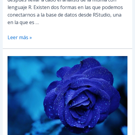
lenguaje R. Existen dos formas en las que podemos
conectarnos a la base de datos desde RStudio, una
en la que es …
Leer más »
Medidas
de
asociación
de
Variables
Categóricas
|
Lambda
y
Basados
en