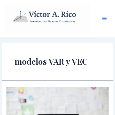
Ir
Mai
al
Men
contenido
modelos VAR y VEC
Modelos
VAR
(Vectores
Autoregresivos)