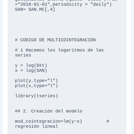
="2018-01-01",periodicity = "daily")

SAN= SAN.MC[,4]

# CODIGO DE MULTICOINTEGRACION

# 1 Hacemos los logaritmos de las 
series

y = log(bkt)

x = log(SAN)

plot(y,type="l")

plot(x,type="l")

library(tseries)

## 2. Creación del modelo 

mod_cointegracion=lm(y~x)         # 
regresión lineal
