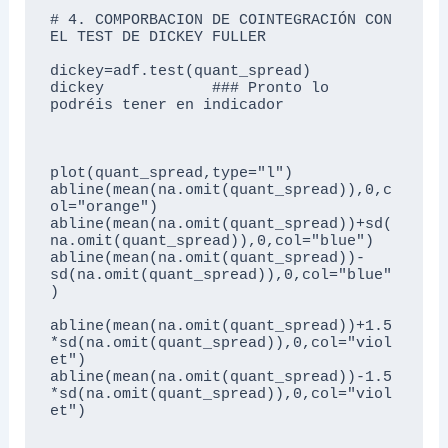
# 4. COMPORBACION DE COINTEGRACIÓN CON 
EL TEST DE DICKEY FULLER

dickey=adf.test(quant_spread)   

dickey            ### Pronto lo 
podréis tener en indicador

plot(quant_spread,type="l")

abline(mean(na.omit(quant_spread)),0,c
ol="orange")

abline(mean(na.omit(quant_spread))+sd(
na.omit(quant_spread)),0,col="blue")

abline(mean(na.omit(quant_spread))-
sd(na.omit(quant_spread)),0,col="blue"
)

abline(mean(na.omit(quant_spread))+1.5
*sd(na.omit(quant_spread)),0,col="viol
et")

abline(mean(na.omit(quant_spread))-1.5
*sd(na.omit(quant_spread)),0,col="viol
et")
