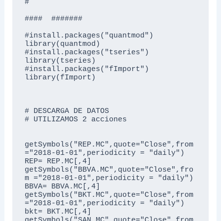
#

####  #######

#install.packages("quantmod")

library(quantmod)

#install.packages("tseries")

library(tseries)

#install.packages("fImport")

library(fImport)

# DESCARGA DE DATOS

# UTILIZAMOS 2 acciones

getSymbols("REP.MC",quote="Close",from 
="2018-01-01",periodicity = "daily")

REP= REP.MC[,4]

getSymbols("BBVA.MC",quote="Close",fro
m ="2018-01-01",periodicity = "daily")

BBVA= BBVA.MC[,4]

getSymbols("BKT.MC",quote="Close",from 
="2018-01-01",periodicity = "daily")

bkt= BKT.MC[,4]

getSymbols("SAN.MC",quote="Close",from 