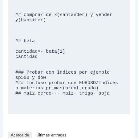
## comprar de x(santander) y vender 
y(bankiter)

## beta

cantidad<- beta[2]

cantidad

### Probar con Indices por ejemplo 
sp500 y dow 

### Incluso probar con EURUSD/Indices 
o materias primas(brent,crudo)

## maiz,cerdo--- maiz- trigo- soja

Acerca de
Últimas entradas