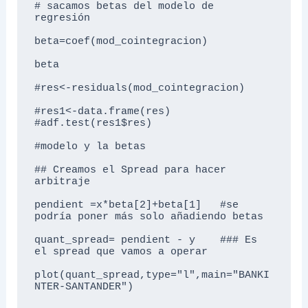
# sacamos betas del modelo de 
regresión

beta=coef(mod_cointegracion) 

beta

#res<-residuals(mod_cointegracion)

#res1<-data.frame(res)

#adf.test(res1$res)

#modelo y la betas

## Creamos el Spread para hacer 
arbitraje

pendient =x*beta[2]+beta[1]   #se 
podría poner más solo añadiendo betas

quant_spread= pendient - y    ### Es 
el spread que vamos a operar

plot(quant_spread,type="l",main="BANKI
NTER-SANTANDER")
