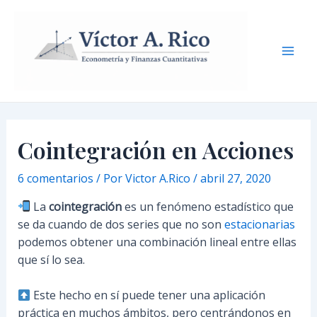
Ir
Navegación
Mai
al
de
Men
contenido
entradas
Cointegración en Acciones
6 comentarios
/ Por
Victor A.Rico
/
abril 27, 2020
La
cointegración
es un fenómeno estadístico que
se da cuando de dos series que no son
estacionarias
podemos obtener una combinación lineal entre ellas
que sí lo sea.
Este hecho en sí puede tener una aplicación
práctica en muchos ámbitos, pero centrándonos en