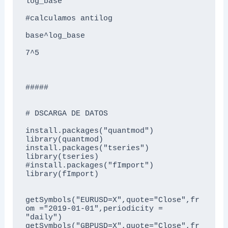
log_base

#calculamos antilog

base^log_base

7^5

#####

# DSCARGA DE DATOS 

install.packages("quantmod")

library(quantmod)

install.packages("tseries")

library(tseries)

#install.packages("fImport")

library(fImport)

getSymbols("EURUSD=X",quote="Close",fr
om ="2019-01-01",periodicity = 
"daily")

getSymbols("GBPUSD=X",quote="Close",fr