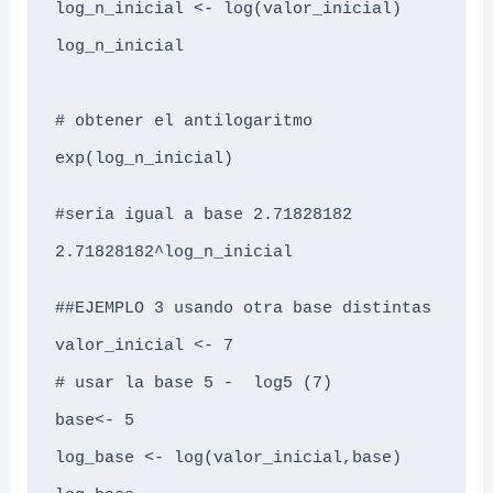
log_n_inicial <- log(valor_inicial)

log_n_inicial

# obtener el antilogaritmo

exp(log_n_inicial)

#seria igual a base 2.71828182

2.71828182^log_n_inicial

##EJEMPLO 3 usando otra base distintas

valor_inicial <- 7

# usar la base 5 -  log5 (7)

base<- 5

log_base <- log(valor_inicial,base)
