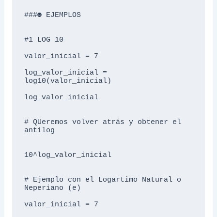
###☻ EJEMPLOS 

#1 LOG 10 

valor_inicial = 7

log_valor_inicial = 
log10(valor_inicial)

log_valor_inicial

# QUeremos volver atrás y obtener el 
antilog

10^log_valor_inicial

# Ejemplo con el Logartimo Natural o 
Neperiano (e)

valor_inicial = 7
