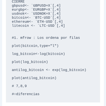
CIERRE

gbpusd<- `GBPUSD=X`[,4]

eurgbp<- `EURGBP=X`[,4]

usdnok<- `USDNOK=X`[,4]

bitcoin<- `BTC-USD`[,4]

ethereum<- `ETH-USD`[,4]

litecoin <- `LTC-USD`[,4]

#1. mfrow : Los ordena por filas

plot(bitcoin,type="l")

log_bitcoin<-log(bitcoin)

plot(log_bitcoin)

antilog_bitcoin <- exp(log_bitcoin)

plot(antilog_bitcoin)

# 7,8,9 

#○diferencias