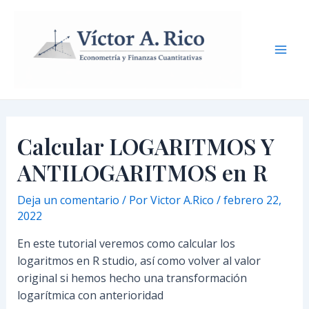
Ir
Navegación
Mai
al
de
Men
contenido
entradas
Calcular LOGARITMOS Y
ANTILOGARITMOS en R
Deja un comentario
/ Por
Victor A.Rico
/
febrero 22,
2022
En este tutorial veremos como calcular los
logaritmos en R studio, así como volver al valor
original si hemos hecho una transformación
logarítmica con anterioridad