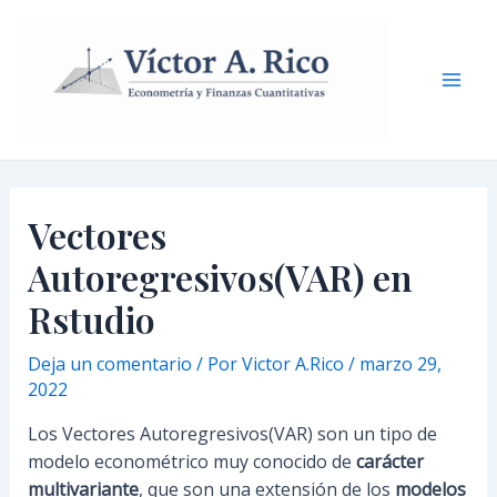
Ir
Navegación
Mai
al
de
Men
contenido
entradas
Vectores
Autoregresivos(VAR) en
Rstudio
Deja un comentario
/ Por
Victor A.Rico
/
marzo 29,
2022
Los Vectores Autoregresivos(VAR) son un tipo de
modelo econométrico muy conocido de
carácter
multivariante
, que son una extensión de los
modelos