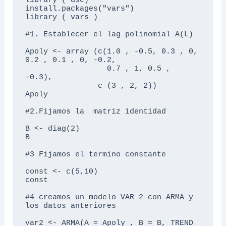
library ( dse) 

install.packages("vars")

library ( vars ) 

#1. Establecer el lag polinomial A(L)

Apoly <- array (c(1.0 , -0.5, 0.3 , 0, 
0.2 , 0.1 , 0, -0.2,

                  0.7 , 1, 0.5 , 
-0.3),

                c (3 , 2, 2))

Apoly

#2.Fijamos la  matriz identidad

B <- diag(2)

B

#3 Fijamos el termino constante

const <- c(5,10)

const

#4 creamos un modelo VAR 2 con ARMA y 
los datos anteriores

var2 <- ARMA(A = Apoly , B = B, TREND 