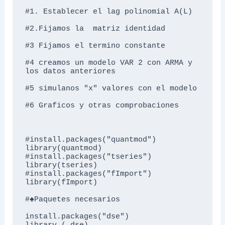
#1. Establecer el lag polinomial A(L)

#2.Fijamos la  matriz identidad

#3 Fijamos el termino constante

#4 creamos un modelo VAR 2 con ARMA y 
los datos anteriores

#5 simulanos "x" valores con el modelo

#6 Graficos y otras comprobaciones

#install.packages("quantmod")

library(quantmod)

#install.packages("tseries")

library(tseries)

#install.packages("fImport")

library(fImport)

#♠Paquetes necesarios

install.packages("dse")
