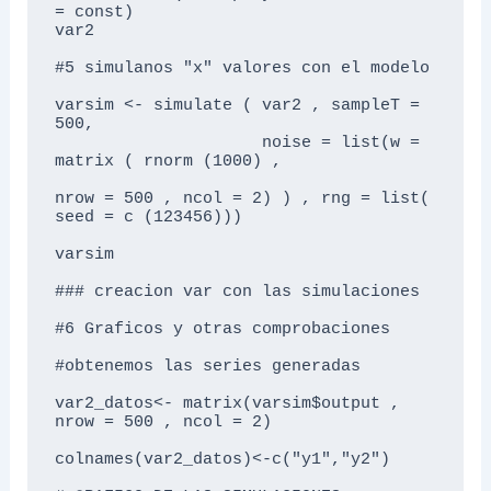
= const)

var2

#5 simulanos "x" valores con el modelo

varsim <- simulate ( var2 , sampleT = 
500, 

                     noise = list(w = 
matrix ( rnorm (1000) , 

nrow = 500 , ncol = 2) ) , rng = list( 
seed = c (123456)))

varsim

### creacion var con las simulaciones

#6 Graficos y otras comprobaciones

#obtenemos las series generadas 

var2_datos<- matrix(varsim$output , 
nrow = 500 , ncol = 2) 

colnames(var2_datos)<-c("y1","y2")
