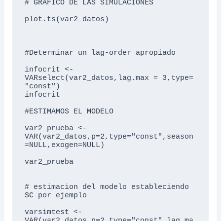
# GRAFICO DE LAS SIMULACIONES 

plot.ts(var2_datos)

#Determinar un lag-order apropiado

infocrit <- 
VARselect(var2_datos,lag.max = 3,type= 
"const")

infocrit

#ESTIMAMOS EL MODELO

var2_prueba <- 
VAR(var2_datos,p=2,type="const",season
=NULL,exogen=NULL)

var2_prueba

# estimacion del modelo estableciendo 
SC por ejemplo

varsimtest <- 
VAR(var2_datos,p=2,type="const",lag.ma