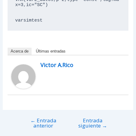
x=3,ic="SC")

Acerca de
Últimas entradas
Victor A.Rico
←
Entrada
Entrada
anterior
siguiente
→