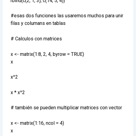
rbind(c(2, 1, 3), c(14, 5, 4))
#esas dos funciones las usaremos muchos para unir
filas y columans en tablas
# Calculos con matrices
x <- matrix(1:8, 2, 4, byrow = TRUE)
x
x^2
x * x^2
# también se pueden multiplicar matrices con vector
x <- matrix(1:16, ncol = 4)
x