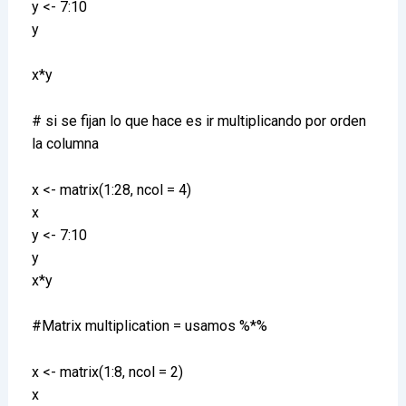
y <- 7:10
y
x*y
# si se fijan lo que hace es ir multiplicando por orden
la columna
x <- matrix(1:28, ncol = 4)
x
y <- 7:10
y
x*y
#Matrix multiplication = usamos %*%
x <- matrix(1:8, ncol = 2)
x