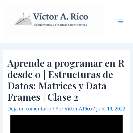
Ir
Navegación
Mai
al
de
Men
contenido
entradas
Aprende a programar en R
desde 0 | Estructuras de
Datos: Matrices y Data
Frames | Clase 2
Deja un comentario
/ Por
Victor A.Rico
/
julio 19, 2022