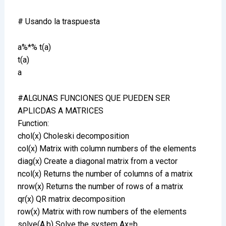
# Usando la traspuesta
a%*% t(a)
t(a)
a
#ALGUNAS FUNCIONES QUE PUEDEN SER
APLICDAS A MATRICES
Function:
chol(x) Choleski decomposition
col(x) Matrix with column numbers of the elements
diag(x) Create a diagonal matrix from a vector
ncol(x) Returns the number of columns of a matrix
nrow(x) Returns the number of rows of a matrix
qr(x) QR matrix decomposition
row(x) Matrix with row numbers of the elements
solve(A,b) Solve the system Ax=b