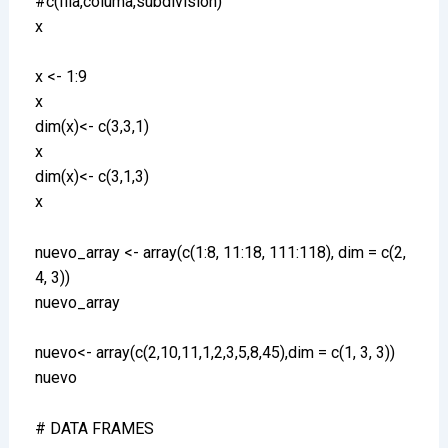
#c(fila,columa,subdivision)
x
x <- 1:9
x
dim(x)<- c(3,3,1)
x
dim(x)<- c(3,1,3)
x
nuevo_array <- array(c(1:8, 11:18, 111:118), dim = c(2,
4, 3))
nuevo_array
nuevo<- array(c(2,10,11,1,2,3,5,8,45),dim = c(1, 3, 3))
nuevo
# DATA FRAMES