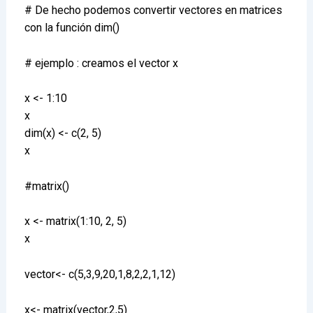
# De hecho podemos convertir vectores en matrices
con la función dim()
# ejemplo : creamos el vector x
x <- 1:10
x
dim(x) <- c(2, 5)
x
#matrix()
x <- matrix(1:10, 2, 5)
x
vector<- c(5,3,9,20,1,8,2,2,1,12)
x<- matrix(vector,2,5)