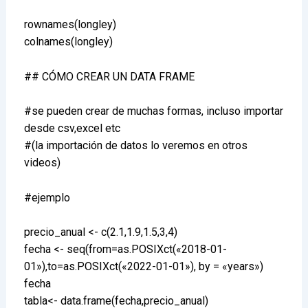
rownames(longley)
colnames(longley)
## CÓMO CREAR UN DATA FRAME
#se pueden crear de muchas formas, incluso importar
desde csv,excel etc
#(la importación de datos lo veremos en otros
videos)
#ejemplo
precio_anual <- c(2.1,1.9,1.5,3,4)
fecha <- seq(from=as.POSIXct(«2018-01-
01»),to=as.POSIXct(«2022-01-01»), by = «years»)
fecha
tabla<- data.frame(fecha,precio_anual)