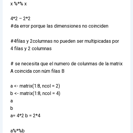
x %*% x
4*2 – 2*2
#da error porque las dimensiones no coinciden
#4filas y 2columnas no pueden ser multipicadas por
4 filas y 2 columnas
# se necesita que el numero de colunmas de la matrix
A coincida con núm filas B
a <- matrix(1:8, ncol = 2)
b <- matrix(1:8, ncol = 4)
a
b
a= 4*2 b = 2*4
a%*%b