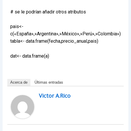
# se le podrían añadir otros atributos
pais<-
c(«España»,»Argentina»,»México»,»Perú»,»Colombia»)
tabla<- data.frame(fecha,precio_anual,pais)
dat<- data.frame(a)
Acerca de
Últimas entradas
Victor A.Rico