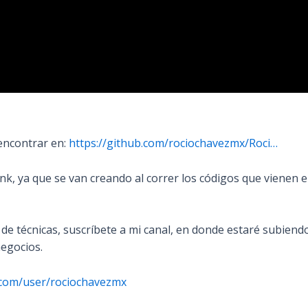
 encontrar en:
https://github.com/rociochavezmx/Roci…
ink, ya que se van creando al correr los códigos que vienen e
 de técnicas, suscríbete a mi canal, en donde estaré subiend
negocios.
.com/user/rociochavezmx