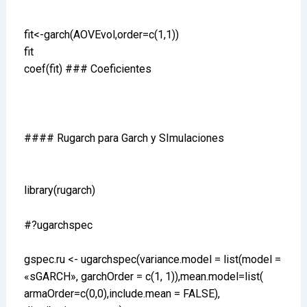
fit<-garch(AOVEvol,order=c(1,1))
fit
coef(fit) ### Coeficientes
#### Rugarch para Garch y SImulaciones
library(rugarch)
#?ugarchspec
gspec.ru <- ugarchspec(variance.model = list(model =
«sGARCH», garchOrder = c(1, 1)),mean.model=list(
armaOrder=c(0,0),include.mean = FALSE),