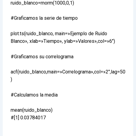
ruido_blanco=rnorm(1000,0,1)
#Graficamos la serie de tiempo
plot.ts(ruido_blanco, main=»Ejemplo de Ruido
Blanco», xlab=»Tiempo», ylab=»Valores»,col=»6″)
#Graficamos su correlograma
acf(ruido_blanco,main=»Correlograma»,col=»2″,lag=50
)
#Calculamos la media
mean(ruido_blanco)
#[1] 0.03784017