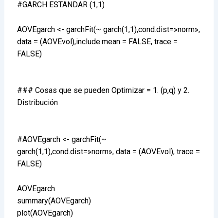
#GARCH ESTANDAR (1,1)
AOVEgarch <- garchFit(~ garch(1,1),cond.dist=»norm»,
data = (AOVEvol),include.mean = FALSE, trace =
FALSE)
### Cosas que se pueden Optimizar = 1. (p,q) y 2.
Distribución
#AOVEgarch <- garchFit(~
garch(1,1),cond.dist=»norm», data = (AOVEvol), trace =
FALSE)
AOVEgarch
summary(AOVEgarch)
plot(AOVEgarch)