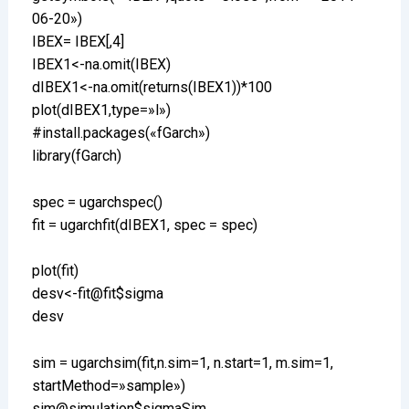
06-20»)
IBEX= IBEX[,4]
IBEX1<-na.omit(IBEX)
dIBEX1<-na.omit(returns(IBEX1))*100
plot(dIBEX1,type=»l»)
#install.packages(«fGarch»)
library(fGarch)
spec = ugarchspec()
fit = ugarchfit(dIBEX1, spec = spec)
plot(fit)
desv<-fit@fit$sigma
desv
sim = ugarchsim(fit,n.sim=1, n.start=1, m.sim=1,
startMethod=»sample»)
sim@simulation$sigmaSim