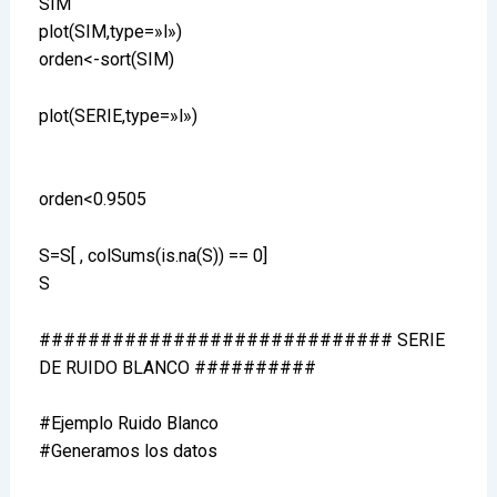
SIM
plot(SIM,type=»l»)
orden<-sort(SIM)
plot(SERIE,type=»l»)
orden<0.9505
S=S[ , colSums(is.na(S)) == 0]
S
############################# SERIE
DE RUIDO BLANCO ##########
#Ejemplo Ruido Blanco
#Generamos los datos