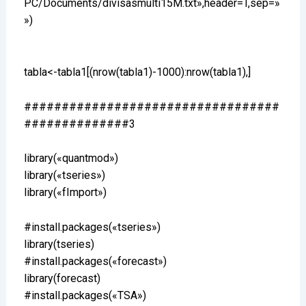
PC/Documents/divisasmulti15M.txt»,header=T,sep=»
»)
tabla<-tabla1[(nrow(tabla1)-1000):nrow(tabla1),]
##################################
##############3
library(«quantmod»)
library(«tseries»)
library(«fImport»)
#install.packages(«tseries»)
library(tseries)
#install.packages(«forecast»)
library(forecast)
#install.packages(«TSA»)