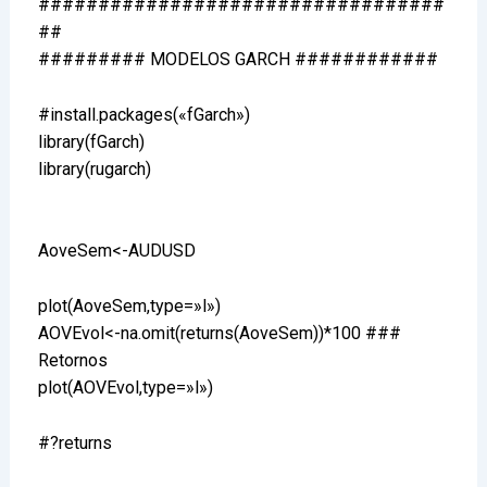
##################################
##
######### MODELOS GARCH ############
#install.packages(«fGarch»)
library(fGarch)
library(rugarch)
AoveSem<-AUDUSD
plot(AoveSem,type=»l»)
AOVEvol<-na.omit(returns(AoveSem))*100 ###
Retornos
plot(AOVEvol,type=»l»)
#?returns