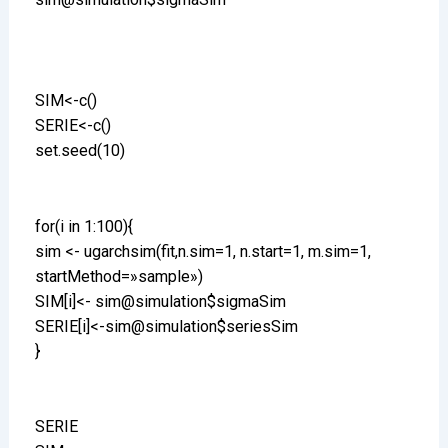
SIM<-c()
SERIE<-c()
set.seed(10)
for(i in 1:100){
sim <- ugarchsim(fit,n.sim=1, n.start=1, m.sim=1,
startMethod=»sample»)
SIM[i]<- sim@simulation$sigmaSim
SERIE[i]<-sim@simulation$seriesSim
}
SERIE