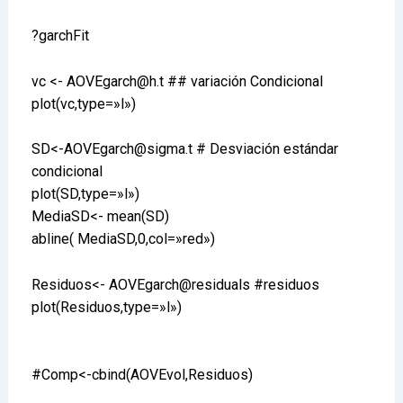
?garchFit
vc <- AOVEgarch@h.t ## variación Condicional
plot(vc,type=»l»)
SD<-AOVEgarch@sigma.t # Desviación estándar
condicional
plot(SD,type=»l»)
MediaSD<- mean(SD)
abline( MediaSD,0,col=»red»)
Residuos<- AOVEgarch@residuals #residuos
plot(Residuos,type=»l»)
#Comp<-cbind(AOVEvol,Residuos)