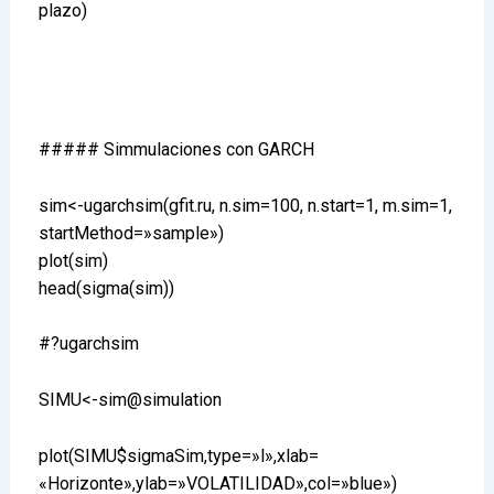
plazo)
##### Simmulaciones con GARCH
sim<-ugarchsim(gfit.ru, n.sim=100, n.start=1, m.sim=1,
startMethod=»sample»)
plot(sim)
head(sigma(sim))
#?ugarchsim
SIMU<-sim@simulation
plot(SIMU$sigmaSim,type=»l»,xlab=
«Horizonte»,ylab=»VOLATILIDAD»,col=»blue»)