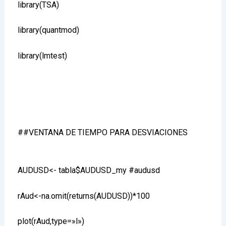
library(TSA)
library(quantmod)
library(lmtest)
##VENTANA DE TIEMPO PARA DESVIACIONES
AUDUSD<- tabla$AUDUSD_my #audusd
rAud<-na.omit(returns(AUDUSD))*100
plot(rAud,type=»l»)