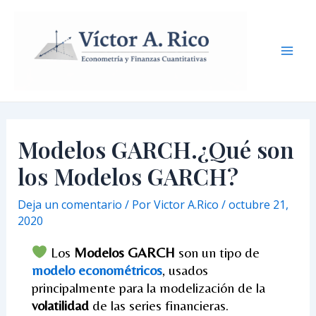
Ir
Navegación
Mai
al
de
Men
contenido
entradas
Modelos GARCH.¿Qué son
los Modelos GARCH?
Deja un comentario
/ Por
Victor A.Rico
/
octubre 21,
2020
Los
Modelos GARCH
son un tipo de
modelo econométricos
, usados
principalmente para la modelización de la
volatilidad
de las series financieras.