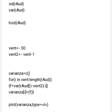
sd(rAud)
var(rAud)
hist(rAud)
vent<- 50
vent2<- vent-1
varianza=c()
for(i in vent:length(rAud))
{f=var(rAud[(i-vent2):i])
varianza[i]=(f)}
plot(varianza,type=»l»)