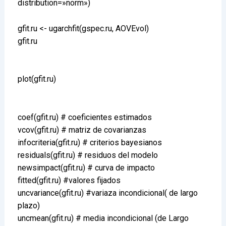
distribution=»norm»)
gfit.ru <- ugarchfit(gspec.ru, AOVEvol)
gfit.ru
plot(gfit.ru)
coef(gfit.ru) # coeficientes estimados
vcov(gfit.ru) # matriz de covarianzas
infocriteria(gfit.ru) # criterios bayesianos
residuals(gfit.ru) # residuos del modelo
newsimpact(gfit.ru) # curva de impacto
fitted(gfit.ru) #valores fijados
uncvariance(gfit.ru) #variaza incondicional( de largo
plazo)
uncmean(gfit.ru) # media incondicional (de Largo