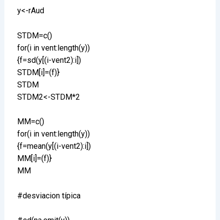
y<-rAud
STDM=c()
for(i in vent:length(y))
{f=sd(y[(i-vent2):i])
STDM[i]=(f)}
STDM
STDM2<-STDM*2
MM=c()
for(i in vent:length(y))
{f=mean(y[(i-vent2):i])
MM[i]=(f)}
MM
#desviacion típica