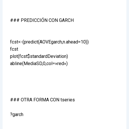
### PREDICCIÓN CON GARCH
fcst<-(predict(AOVEgarch,n.ahead=10))
fcst
plot(fcst$standardDeviation)
abline(MediaSD,0,col=»red»)
### OTRA FORMA CON tseries
?garch