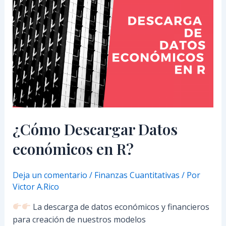
Descargar
Datos
económicos
en
R?
¿Cómo Descargar Datos
económicos en R?
Deja un comentario
/
Finanzas Cuantitativas
/ Por
Victor A.Rico
La descarga de datos económicos y financieros
para creación de nuestros modelos