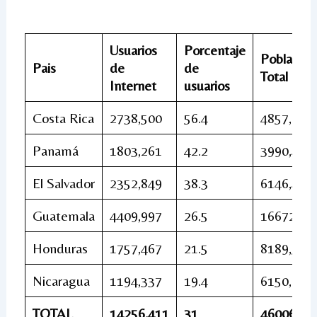
Usuarios
Porcentaje
Población
Pais
de
de
Total
Internet
usuarios
Costa Rica
2738,500
56.4
4857,218
Panamá
1803,261
42.2
3990,406
El Salvador
2352,849
38.3
6146,419
Guatemala
4409,997
26.5
16672,95
Honduras
1757,467
21.5
8189,501
Nicaragua
1194,337
19.4
6150,035
TOTAL
14256,411
31
46006,53