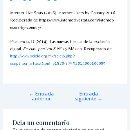
Internet Live Stats (2016). Internet Users by Country 2016.
Recuperado de https://www.internetlivestats.com/internet-
users-by-country/
Plascencia, D (2014). Las nuevas formas de la exclusión
digital.
En-clav. pen Vol.8 N°.15
México. Recuperado de
http://www.scielo.org.mx/scielo.php?
script=sci_arttext&pid=S1870-879X2014000100085
←
Entrada
Entrada
anterior
siguiente
→
Deja un comentario
Tu dirección de correo electrónico no será