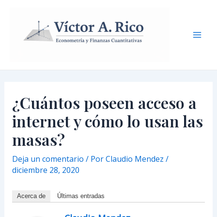
Ir
Navegación
Mai
al
de
Men
contenido
entradas
¿Cuántos poseen acceso a
internet y cómo lo usan las
masas?
Deja un comentario
/ Por
Claudio Mendez
/
diciembre 28, 2020
Acerca de
Últimas entradas